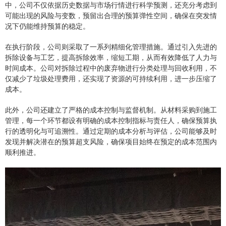
中，公司不仅依据历史数据与市场行情进行科学预测，还充分考虑到
可能出现的风险与变数，预留出合理的预算弹性空间，确保在突发情
况下仍能维持预算的稳定。
在执行阶段，公司则采取了一系列精细化管理措施。通过引入先进的
拆除设备与工艺，提高拆除效率，缩短工期，从而有效降低了人力与
时间成本。公司对拆除过程中的废弃物进行分类处理与回收利用，不
仅减少了垃圾处理费用，还实现了资源的可持续利用，进一步压缩了
成本。
此外，公司还建立了严格的成本控制与监督机制。从材料采购到施工
管理，每一个环节都设有明确的成本控制指标与责任人，确保预算执
行的透明化与可追溯性。通过定期的成本分析与评估，公司能够及时
发现并解决潜在的预算超支风险，确保项目始终在预定的成本范围内
顺利推进。