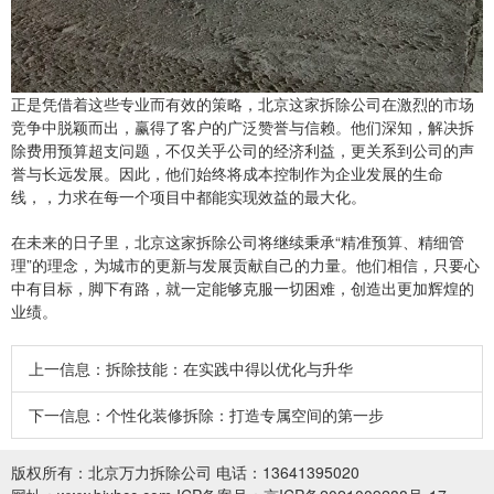
正是凭借着这些专业而有效的策略，北京这家拆除公司在激烈的市场
竞争中脱颖而出，赢得了客户的广泛赞誉与信赖。他们深知，解决拆
除费用预算超支问题，不仅关乎公司的经济利益，更关系到公司的声
誉与长远发展。因此，他们始终将成本控制作为企业发展的生命
线，，力求在每一个项目中都能实现效益的最大化。
在未来的日子里，北京这家拆除公司将继续秉承“精准预算、精细管
理”的理念，为城市的更新与发展贡献自己的力量。他们相信，只要心
中有目标，脚下有路，就一定能够克服一切困难，创造出更加辉煌的
业绩。
上一信息：
拆除技能：在实践中得以优化与升华
下一信息：
个性化装修拆除：打造专属空间的第一步
版权所有：
北京万力拆除公司
电话：13641395020