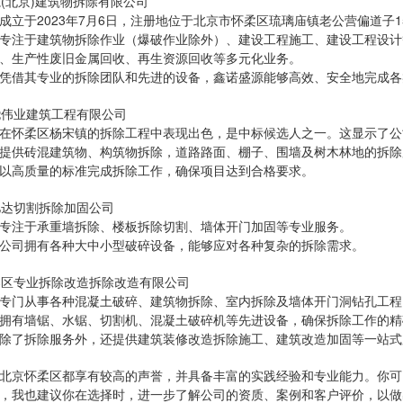
盛源(北京)建筑物拆除有限公司‌
‌：成立于2023年7月6日，注册地位于北京市怀柔区琉璃庙镇老公营偏道子15
‌：专注于建筑物拆除作业（爆破作业除外）、建设工程施工、建设工程设
、生产性废旧金属回收、再生资源回收等多元化业务。
‌：凭借其专业的拆除团队和先进的设备，鑫诺盛源能够高效、安全地完成
尧伟业建筑工程有限公司‌
‌：在怀柔区杨宋镇的拆除工程中表现出色，是中标候选人之一。这显示了
‌：提供砖混建筑物、构筑物拆除，道路路面、棚子、围墙及树木林地的拆
‌：以高质量的标准完成拆除工作，确保项目达到合格要求。
万亿达切割拆除加固公司‌
‌：专注于承重墙拆除、楼板拆除切割、墙体开门加固等专业服务。
‌：公司拥有各种大中小型破碎设备，能够应对各种复杂的拆除需求。
怀柔区专业拆除改造拆除改造有限公司‌
‌：专门从事各种混凝土破碎、建筑物拆除、室内拆除及墙体开门洞钻孔工程
‌：拥有墙锯、水锯、切割机、混凝土破碎机等先进设备，确保拆除工作的
‌：除了拆除服务外，还提供建筑装修改造拆除施工、建筑改造加固等一站
北京怀柔区都享有较高的声誉，并具备丰富的实践经验和专业能力。你可
，我也建议你在选择时，进一步了解公司的资质、案例和客户评价，以做