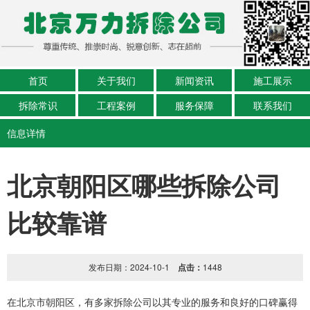
首页
关于我们
新闻资讯
施工展示
拆除常识
工程案例
服务保障
联系我们
信息详情
北京朝阳区哪些拆除公司
比较靠谱
发布日期：2024-10-1
点击：
1448
在北京市朝阳区，有多家拆除公司以其专业的服务和良好的口碑赢得