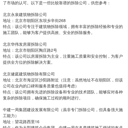
了市场的认可。以下是一些比较靠谱的拆除公司，供您参考：
‌北京永泉建筑物拆除公司‌
‌地址‌：北京市朝阳区东坝乡辛街268
‌特点‌：该公司专注于建筑物拆除领域，拥有丰富的拆除经验和专业的
施工团队，能够为客户提供高效、安全的拆除服务。
北京华伟发房屋拆除公司‌
‌地址‌：北京市朝阳区陶庄路2号
‌特点‌：该公司以房屋拆除为主业，注重施工质量和安全控制，为客户
提供全方位的拆除解决方案。
北京健庭建筑物拆除有限公司‌
‌地址‌：北京市海淀区沙阳路附近（注意：虽然地址不在朝阳区，但该
公司在业内的口碑和服务质量也值得考虑）
‌特点‌：该公司拥有先进的拆除设备和专业的技术团队，能够应对各种
复杂的拆除项目，确保施工过程的顺利进行。
中建一局集团建设发展有限公司‌（虽非专门拆除公司，但具备强大施
工能力）
‌地址‌：望花路西里16
‌特点‌：作为大型建筑企业集团，中建一局在各类建筑施工领域均有卓