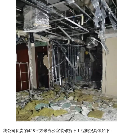
我公司负责的428平方米办公室装修拆旧工程概况具体如下：