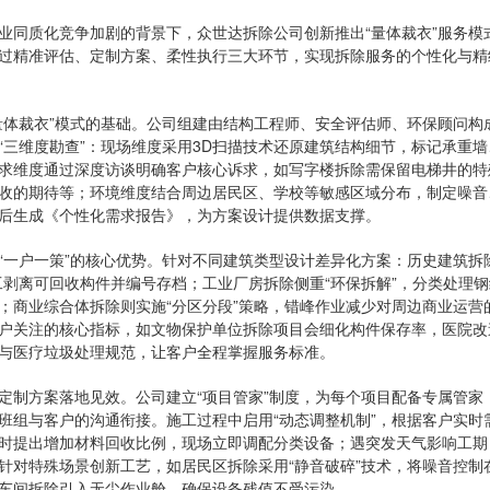
业同质化竞争加剧的背景下，众世达拆除公司创新推出“量体裁衣”服务模
过精准评估、定制方案、柔性执行三大环节，实现拆除服务的个性化与精
量体裁衣”模式的基础。公司组建由结构工程师、安全评估师、环保顾问构
“三维度勘查”：现场维度采用3D扫描技术还原建筑结构细节，标记承重
求维度通过深度访谈明确客户核心诉求，如写字楼拆除需保留电梯井的特
收的期待等；环境维度结合周边居民区、学校等敏感区域分布，制定噪音
后生成《个性化需求报告》，为方案设计提供数据支撑。
“一户一策”的核心优势。针对不同建筑类型设计差异化方案：历史建筑拆
工剥离可回收构件并编号存档；工业厂房拆除侧重“环保拆解”，分类处理
；商业综合体拆除则实施“分区分段”策略，错峰作业减少对周边商业运营
户关注的核心指标，如文物保护单位拆除项目会细化构件保存率，医院改
与医疗垃圾处理规范，让客户全程掌握服务标准。
定制方案落地见效。公司建立“项目管家”制度，为每个项目配备专属管家
班组与客户的沟通衔接。施工过程中启用“动态调整机制”，根据客户实时
时提出增加材料回收比例，现场立即调配分类设备；遇突发天气影响工期
针对特殊场景创新工艺，如居民区拆除采用“静音破碎”技术，将噪音控制在
车间拆除引入无尘作业舱，确保设备残值不受污染。