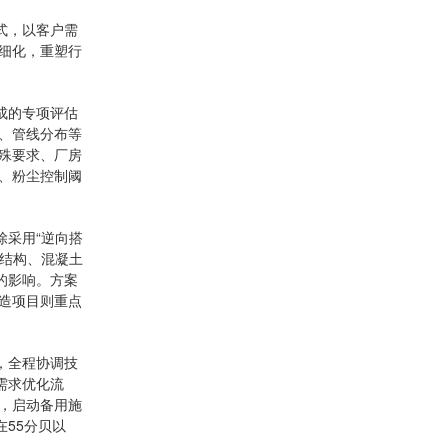
式，以客户需
细化，重塑行
成的专项评估
墙、管线分布等
殊要求、厂房
、粉尘控制阈
除采用“逆向搭
钢结构、混凝土
的影响。方案
造项目则重点
，全程协调技
需求优化流
，启动备用施
55分贝以