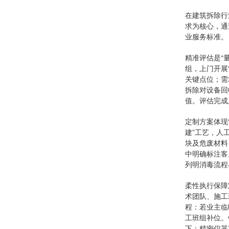
在建筑拆除行
求为核心，通
业服务标准。
精准评估是“
组，上门开展
关键点位；需
拆除对设备回
值。评估完成
定制方案体现
建”工艺，人
块及危废材料
中明确标注客
列明消毒流程
柔性执行保障
术团队、施工
程：若业主临
工班组补位。
下；精密仪器