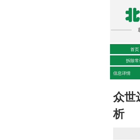
首页
拆除常
信息详情
众世
析