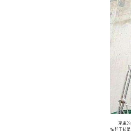
家里的装
钻和干钻是