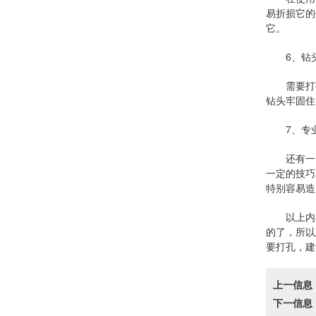
易折损它的
它。
6、钻头
需要打孔
钻头牢固住
7、专
还有一点
一定的技巧
特别容易造
以上内容
的了，所以
要打孔，建
上一信息
下一信息